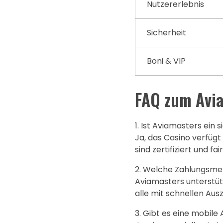
Nutzererlebnis
Sicherheit
Boni & VIP
FAQ zum Avia
1. Ist Aviamasters ein 
Ja, das Casino verfüg
sind zertifiziert und fair
2. Welche Zahlungsme
Aviamasters unterstüt
alle mit schnellen Aus
3. Gibt es eine mobile