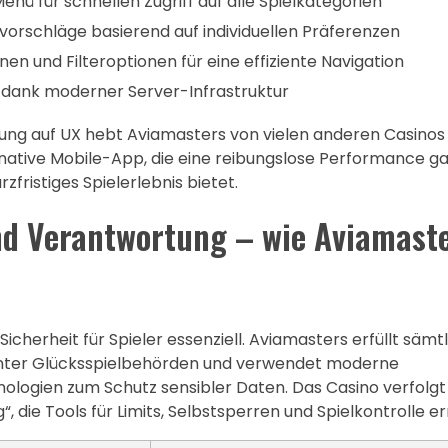
Menü für schnellen Zugriff auf alle Spielkategorien
lvorschläge basierend auf individuellen Präferenzen
onen und Filteroptionen für eine effiziente Navigation
 dank moderner Server-Infrastruktur
rung auf UX hebt Aviamasters von vielen anderen Casinos
 native Mobile-App, die eine reibungslose Performance ga
rzfristiges Spielerlebnis bietet.
nd Verantwortung – wie Aviamast
t Sicherheit für Spieler essenziell. Aviamasters erfüllt säm
nnter Glücksspielbehörden und verwendet moderne
logien zum Schutz sensibler Daten. Das Casino verfolgt a
, die Tools für Limits, Selbstsperren und Spielkontrolle e