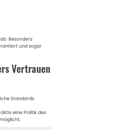
 ab. Besonders
rantiert und sogar
ers Vertrauen
tliche Standards
ktiv eine Politik des
rmöglicht.