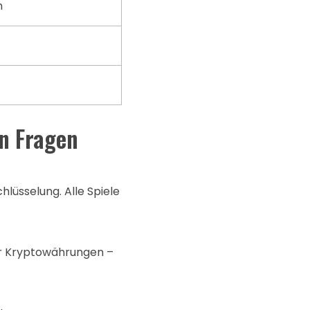
n
n Fragen
lüsselung. Alle Spiele
ar Kryptowährungen –