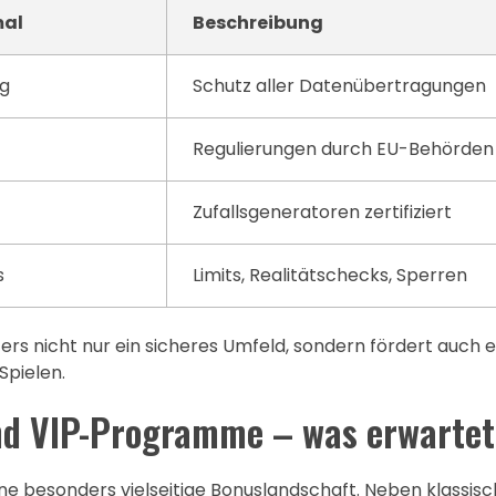
mal
Beschreibung
ng
Schutz aller Datenübertragungen
Regulierungen durch EU-Behörden
Zufallsgeneratoren zertifiziert
s
Limits, Realitätschecks, Sperren
ers nicht nur ein sicheres Umfeld, sondern fördert auch 
Spielen.
d VIP-Programme – was erwartet 
ine besonders vielseitige Bonuslandschaft. Neben klassis