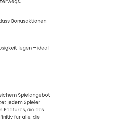
nterwegs.
odass Bonusaktionen
ssigkeit legen – ideal
reichem Spielangebot
tet jedem Spieler
 Features, die das
nitiv für alle, die