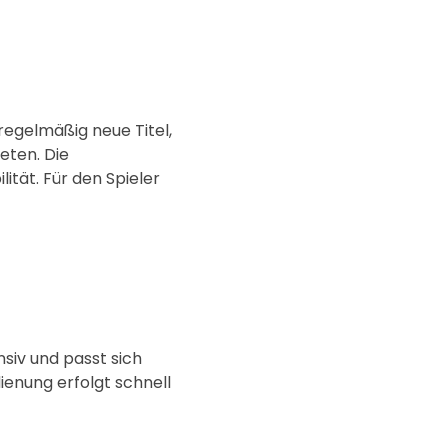
 regelmäßig neue Titel,
eten. Die
tät. Für den Spieler
nsiv und passt sich
enung erfolgt schnell