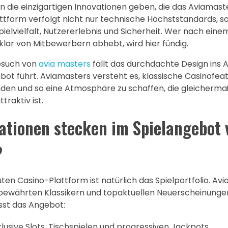
n die einzigartigen Innovationen geben, die das Aviamast
attform verfolgt nicht nur technische Höchststandards, s
elvielfalt, Nutzererlebnis und Sicherheit. Wer nach eine
 klar von Mitbewerbern abhebt, wird hier fündig.
Besuch von
avia masters
fällt das durchdachte Design ins A
ebot führt. Aviamasters versteht es, klassische Casinofe
nden und so eine Atmosphäre zu schaffen, die gleicherma
traktiv ist.
ationen stecken im Spielangebot 
?
ten Casino-Plattform ist natürlich das Spielportfolio. Av
 bewährten Klassikern und topaktuellen Neuerscheinung
sst das Angebot:
klusive Slots, Tischspielen und progressiven Jackpots