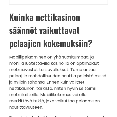
Kuinka nettikasinon
säännöt vaikuttavat
pelaajien kokemuksiin?
Mobiilipelaaminen on yhä suositumpaa, ja
monilla luotettavilla kasinoilla on optimoidut
mobiilisivustot tai sovellukset. Tämä antaa
pelaajille mahdollisuuden nauttia peleistä missä
ja milloin tahansa. Ennen kuin valitset
nettikasinon, tarkista, miten hyvin se toimii
mobiililaitteilla. Mobiilikokemus voi olla
merkittävä tekijä, joka vaikuttaa pelaamisen
nautittavuuteen.