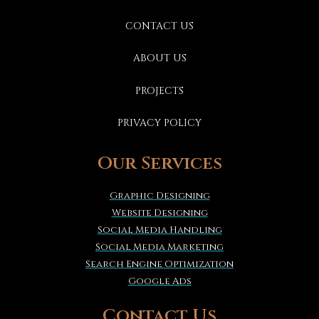
CONTACT US
ABOUT US
PROJECTS
PRIVACY POLICY
Our Services
Graphic Designing
Website Designing
Social Media Handling
Social Media Marketing
Search Engine Optimization
Google Ads
Contact Us