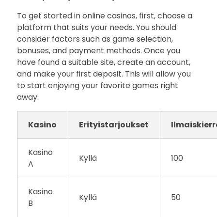
To get started in online casinos, first, choose a
platform that suits your needs. You should
consider factors such as game selection,
bonuses, and payment methods. Once you
have found a suitable site, create an account,
and make your first deposit. This will allow you
to start enjoying your favorite games right
away.
Kasino
Erityistarjoukset
Ilmaiskier
Kasino
Kyllä
100
A
Kasino
Kyllä
50
B