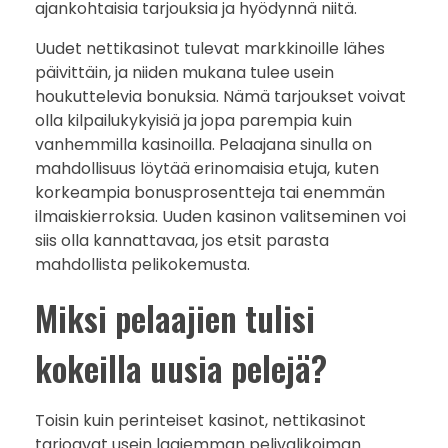
ajankohtaisia tarjouksia ja hyödynnä niitä.
Uudet nettikasinot tulevat markkinoille lähes
päivittäin, ja niiden mukana tulee usein
houkuttelevia bonuksia. Nämä tarjoukset voivat
olla kilpailukykyisiä ja jopa parempia kuin
vanhemmilla kasinoilla. Pelaajana sinulla on
mahdollisuus löytää erinomaisia etuja, kuten
korkeampia bonusprosentteja tai enemmän
ilmaiskierroksia. Uuden kasinon valitseminen voi
siis olla kannattavaa, jos etsit parasta
mahdollista pelikokemusta.
Miksi pelaajien tulisi
kokeilla uusia pelejä?
Toisin kuin perinteiset kasinot, nettikasinot
tarjoavat usein laajemman pelivalikoiman.