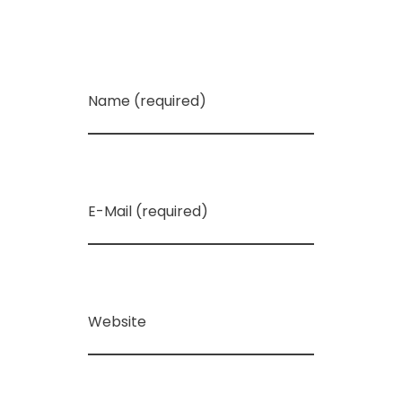
Name (required)
E-Mail (required)
Website