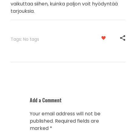
vaikuttaa siihen, kuinka paljon voit hyödyntää
tarjouksia.
Tags: No tags
Add a Comment
Your email address will not be
published. Required fields are
marked *