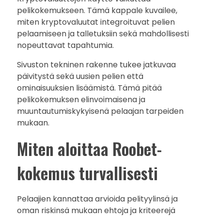
pelikokemukseen. Tämä kappale kuvailee,
miten kryptovaluutat integroituvat pelien
pelaamiseen ja talletuksiin sekä mahdollisesti
nopeuttavat tapahtumia.
Sivuston tekninen rakenne tukee jatkuvaa
päivitystä sekä uusien pelien että
ominaisuuksien lisäämistä. Tämä pitää
pelikokemuksen elinvoimaisena ja
muuntautumiskykyisenä pelaajan tarpeiden
mukaan.
Miten aloittaa Roobet-
kokemus turvallisesti
Pelaajien kannattaa arvioida pelityylinsä ja
oman riskinsä mukaan ehtoja ja kriteerejä