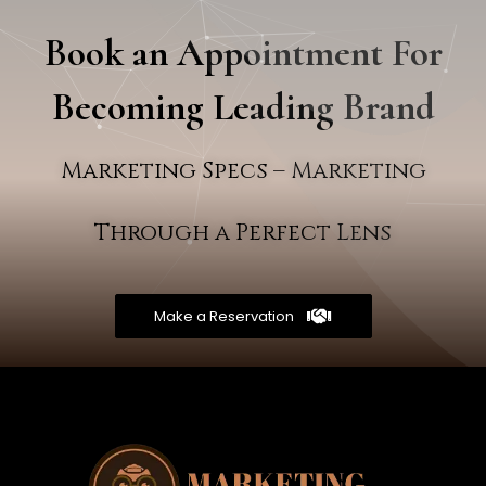
Book an Appointment For
Becoming Leading Brand
Marketing Specs – Marketing
Through a Perfect Lens
Make a Reservation