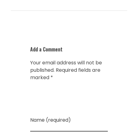
Add a Comment
Your email address will not be
published. Required fields are
marked *
Name (required)