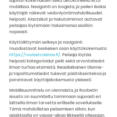
sujuvan kokemuksen sekä tietokoneella että
mobiilissa. Navigointi on loogista, ja pelien lisäksi
käyttäjät näkevät vedonlyöntimahdollisuudet
helposti. Alaotsikot ja hakutoiminnot auttavat
pelaajaa löytämään haluamansa sisällön
nopeasti.
Käyttöliittymän selkeys ja navigointi
muodostavat keskeisen osan käyttökokemusta
https://roobetcasinos.fi/
. Pelaaja löytää
helposti kategorioidut pelit sekä arvontatiedot
ilman turhaa etsimistä. Reaaliaikainen tilanne-
ja tapahtumatiedot tukevat päätöksentekoa ja
parantavat käyttäjäkokemusta yleisesti.
Mobiilisuunnittelu on olennaista, ja Roobetin
sivusto on suunniteltu toimimaan sujuvasti eri
laitteilla ilman tarvetta erilliselle sovellukselle.
Tämä mahdollistaa pelaamisen silloin, kun
asiakkaalla on vapaa-aikaa liikkeellä ollessaan.