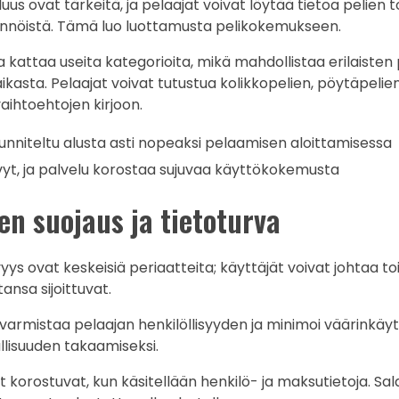
iluus ovat tärkeitä, ja pelaajat voivat löytää tietoa pelien
nnöistä. Tämä luo luottamusta pelikokemukseen.
ja kattaa useita kategorioita, mikä mahdollistaa erilaisten 
kasta. Pelaajat voivat tutustua kolikkopelien, pöytäpelie
 vaihtoehtojen kirjoon.
unniteltu alusta asti nopeaksi pelaamisen aloittamisessa
vyt, ja palvelu korostaa sujuvaa käyttökokemusta
en suojaus ja tietoturva
yys ovat keskeisiä periaatteita; käyttäjät voivat johtaa to
ansa sijoittuvat.
i varmistaa pelaajan henkilöllisyyden ja minimoi väärinkä
llisuuden takaamiseksi.
 korostuvat, kun käsitellään henkilö- ja maksutietoja. Sala