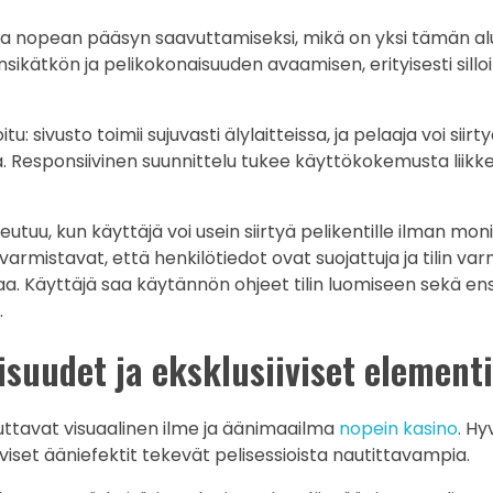
ita nopean pääsyn saavuttamiseksi, mikä on yksi tämän alu
ikätkön ja pelikokonaisuuden avaamisen, erityisesti silloin
tu: sivusto toimii sujuvasti älylaitteissa, ja pelaaja voi siirt
. Responsiivinen suunnittelu tukee käyttökokemusta liikkee
utuu, kun käyttäjä voi usein siirtyä pelikentille ilman mo
armistavat, että henkilötiedot ovat suojattuja ja tilin var
a. Käyttäjä saa käytännön ohjeet tilin luomiseen sekä e
.
suudet ja eksklusiiviset elementi
ttavat visuaalinen ilme ja äänimaailma
nopein kasino
. Hy
viset ääniefektit tekevät pelisessioista nautittavampia.