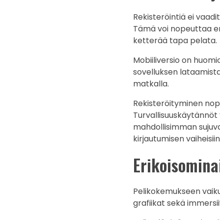
Rekisteröintiä ei vaad
Tämä voi nopeuttaa ens
ketterää tapa pelata.
Mobiiliversio on huomioi
sovelluksen lataamista
matkalla.
Rekisteröityminen nope
Turvallisuuskäytännöt v
mahdollisimman sujuva
kirjautumisen vaiheisiin
Erikoisominai
Pelikokemukseen vaiku
grafiikat sekä immersii