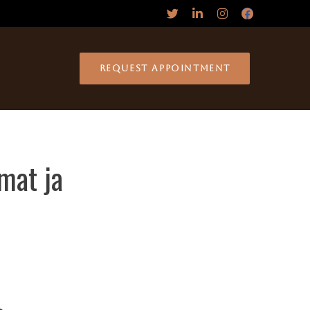
REQUEST APPOINTMENT
mat ja