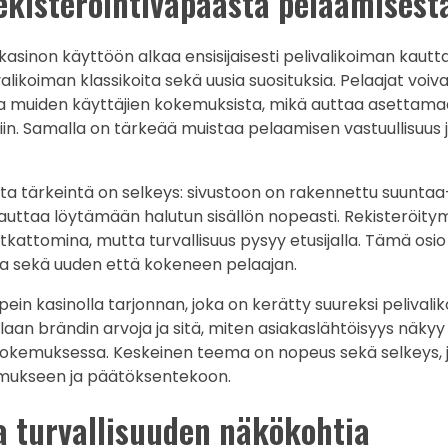
ekisteröintivapaasta pelaamisest
inon käyttöön alkaa ensisijaisesti pelivalikoiman kautta, s
likoiman klassikoita sekä uusia suosituksia. Pelaajat voivat
sia muiden käyttäjien kokemuksista, mikä auttaa asettama
siin. Samalla on tärkeää muistaa pelaamisen vastuullisuus 
lta tärkeintä on selkeys: sivustoon on rakennettu suunta
auttaa löytämään halutun sisällön nopeasti. Rekisteröitymin
attomina, mutta turvallisuus pysyy etusijalla. Tämä osio 
aa sekä uuden että kokeneen pelaajan.
ein kasinolla tarjonnan, joka on kerätty suureksi pelivali
aan brändin arvoja ja sitä, miten asiakaslähtöisyys näky
kokemuksessa. Keskeinen teema on nopeus sekä selkeys, j
emukseen ja päätöksentekoon.
 turvallisuuden näkökohtia