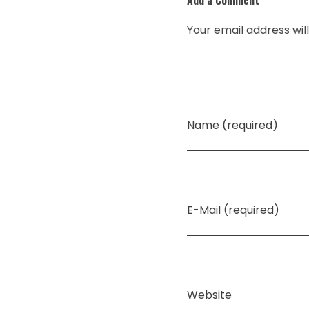
Your email address wil
Name (required)
E-Mail (required)
Website