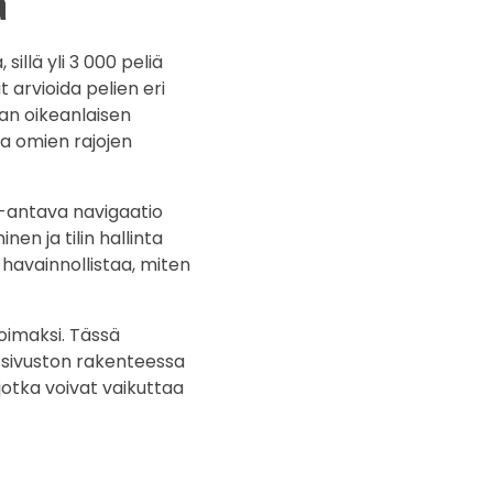
a
illä yli 3 000 peliä
 arvioida pelien eri
an oikeanlaisen
ja omien rajojen
a-antava navigaatio
en ja tilin hallinta
havainnollistaa, miten
koimaksi. Tässä
y sivuston rakenteessa
otka voivat vaikuttaa