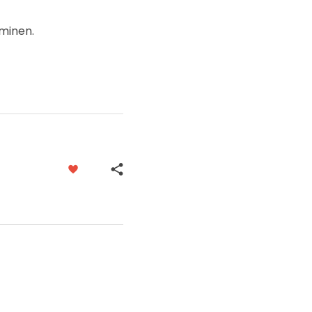
aminen.