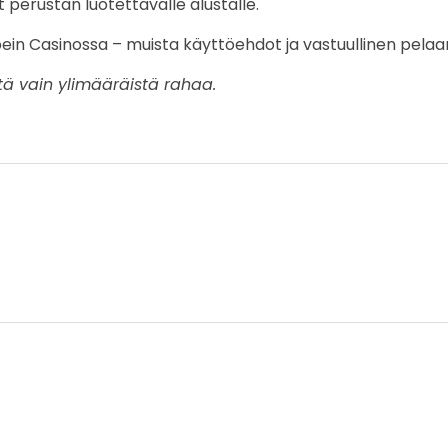
perustan luotettavalle alustalle.
ein Casinossa – muista käyttöehdot ja vastuullinen pela
tä vain ylimääräistä rahaa.