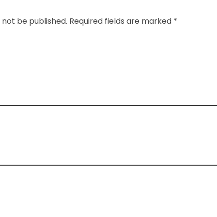
l not be published. Required fields are marked *