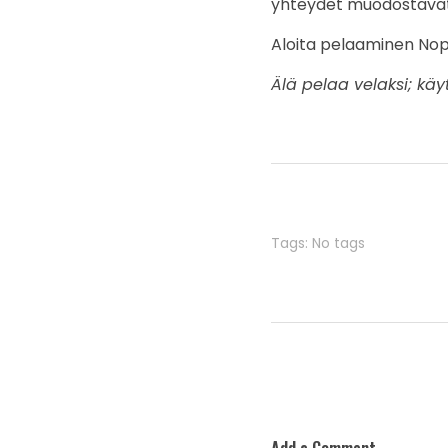
yhteydet muodostavat 
Aloita pelaaminen Nop
Älä pelaa velaksi; käy
Tags: No tags
Add a Comment