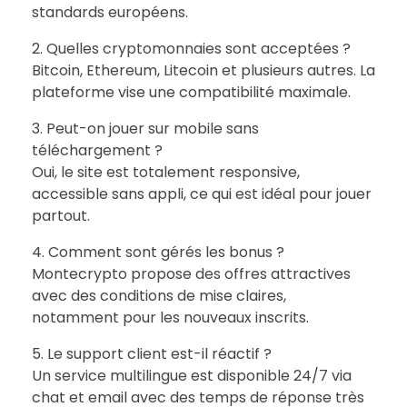
standards européens.
2. Quelles cryptomonnaies sont acceptées ?
Bitcoin, Ethereum, Litecoin et plusieurs autres. La
plateforme vise une compatibilité maximale.
3. Peut-on jouer sur mobile sans
téléchargement ?
Oui, le site est totalement responsive,
accessible sans appli, ce qui est idéal pour jouer
partout.
4. Comment sont gérés les bonus ?
Montecrypto propose des offres attractives
avec des conditions de mise claires,
notamment pour les nouveaux inscrits.
5. Le support client est-il réactif ?
Un service multilingue est disponible 24/7 via
chat et email avec des temps de réponse très