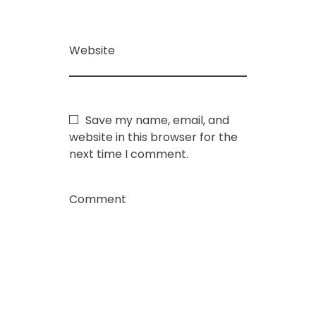
Website
Save my name, email, and
website in this browser for the
next time I comment.
Comment