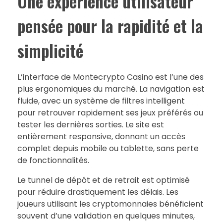
Une expérience utilisateur
pensée pour la rapidité et la
simplicité
L’interface de Montecrypto Casino est l’une des
plus ergonomiques du marché. La navigation est
fluide, avec un système de filtres intelligent
pour retrouver rapidement ses jeux préférés ou
tester les dernières sorties. Le site est
entièrement responsive, donnant un accès
complet depuis mobile ou tablette, sans perte
de fonctionnalités.
Le tunnel de dépôt et de retrait est optimisé
pour réduire drastiquement les délais. Les
joueurs utilisant les cryptomonnaies bénéficient
souvent d’une validation en quelques minutes,