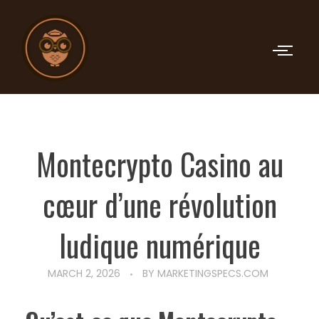
Montecrypto Casino au
cœur d’une révolution
ludique numérique
MARCH 2, 2026
BY
MARKETINGSPECS.COM