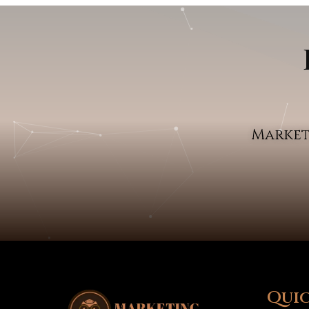
Market
Quic