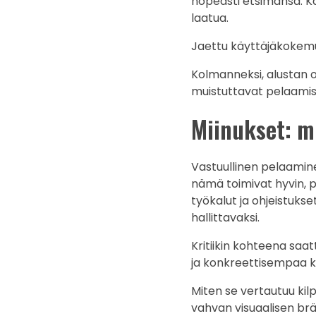
nopeasti etsimänsä. Kä
laatua.
Jaettu käyttäjäkokemus
Kolmanneksi, alustan o
muistuttavat pelaamise
Miinukset: m
Vastuullinen pelaamine
nämä toimivat hyvin, pel
työkalut ja ohjeistuk
hallittavaksi.
Kritiikin kohteena saa
ja konkreettisempaa k
Miten se vertautuu kilp
vahvan visuaalisen brän