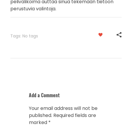
pelivalikoima auttaa sinua tekemään tietoon
perustuvia valintoja.
Tags: No tags
Add a Comment
Your email address will not be
published. Required fields are
marked *