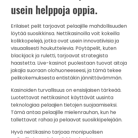
usein helppoja oppia.
Erilaiset pelit tarjoavat pelaajille mahdollisuuden
löytää suosikkinsa. Nettikasinoilla voit kokeilla
kolikkopelejä, jotka ovat usein innovatiivisia ja
visuaalisesti houkuttelevia. Pöytäpelit, kuten
blackjack ja ruletti, tarjoavat strategista
haastetta. Live-kasinot puolestaan tuovat aitoja
jakajia suoraan olohuoneeseesi, ja tämä tekee
pelikokemuksesta entistäkin jännittävämmän.
Kasinoiden turvallisuus on ensisijaisen tärkeää.
Luotettavat nettikasinot käyttävät uusinta
teknologiaa pelaajien tietojen suojaamiseksi.
Tämä antaa pelaajille mielenrauhan, kun he
tallettavat rahaa ja pelaavat suosikkipelejään.
Hyvä nettikasino tarjoaa monipuolisen