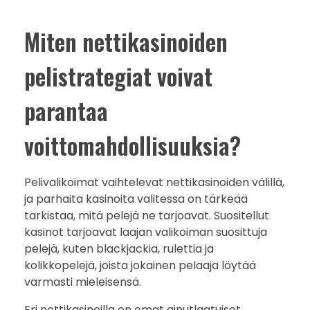
Miten nettikasinoiden
pelistrategiat voivat
parantaa
voittomahdollisuuksia?
Pelivalikoimat vaihtelevat nettikasinoiden välillä,
ja parhaita kasinoita valitessa on tärkeää
tarkistaa, mitä pelejä ne tarjoavat. Suositellut
kasinot tarjoavat laajan valikoiman suosittuja
pelejä, kuten blackjackia, rulettia ja
kolikkopelejä, joista jokainen pelaaja löytää
varmasti mieleisensä.
Eri nettikasinoilla on omat ainutlaatuiset