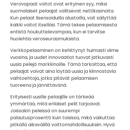
Verovapaat voitot ovat erityinen syy, miksi
suomalaiset pelaajat valitsevat nettikasinoita.
Kun pelaat lisensoiduilla alustoilla, voit säilyttää
kaikki voitot itselläsi. Tämä tekee pelaamisesta
entistä houkuttelevampaa, kun ei tarvitse
huolehtia veroseuraamuksista.
Verkkopelaaminen on kehittynyt huimasti viime
vuosina, ja uudet innovaatiot tuovat jatkuvasti
uusia pelejä markkinoille. Tämä tarkoittaa, että
pelaajat voivat aina löytää uusia ja kiinnostavia
vaihtoehtoja, jotka pitävät pelaamisen
tuoreena ja jännittävänä.
Erityisesti uusille pelaajille on tärkeää
ymmärtää, mitä erilaiset pelit tarjoavat.
Joissakin peleissä on suurempi
palautusprosentti kuin toisissa, mikä vaikuttaa
pitkällä aikavälillä voittomahdollisuuksiin. Hyvä