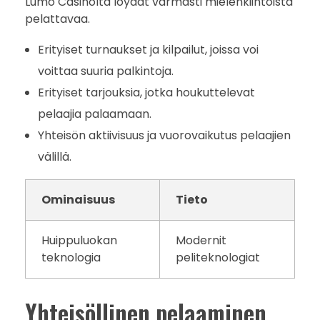
Lumo Casinolta löydät varmasti mielenkiintoista
pelattavaa.
Erityiset turnaukset ja kilpailut, joissa voi
voittaa suuria palkintoja.
Erityiset tarjouksia, jotka houkuttelevat
pelaajia palaamaan.
Yhteisön aktiivisuus ja vuorovaikutus pelaajien
välillä.
Ominaisuus
Tieto
Huippuluokan
Modernit
teknologia
peliteknologiat
Yhteisöllinen pelaaminen