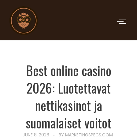
Best online casino
2026: Luotettavat
nettikasinot ja
suomalaiset voitot
JUNE 8, 2026
BY
MARKETINGSPECS.COM